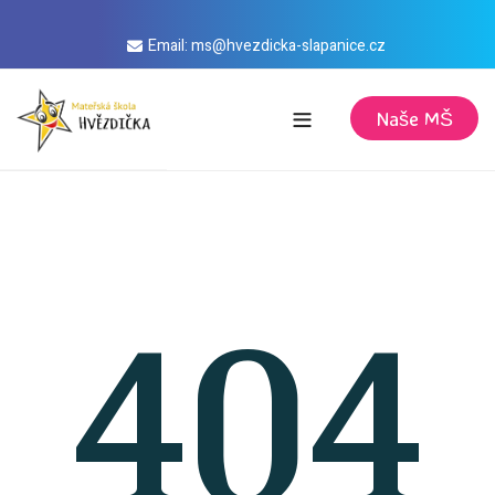
Email: ms@hvezdicka-slapanice.cz
Naše MŠ
Domů
Aktuality
Kalendář
404
Informace
Režim dne
Stravování
Vize
Jídelníček Masarykova
Úřední deska
Desatero předškoláka
Jídelníček Husova
Školné
O nás
Desatero pro rodiče