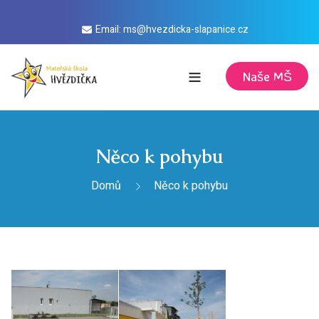
Email: ms@hvezdicka-slapanice.cz
Naše MŠ
Domů
Aktuality
Něco k pohybu
Kalendář
Domů
Něco k pohybu
Informace
Režim dne
Stravování
Vize
Jídelníček Masarykova
Úřední deska
Desatero předškoláka
Jídelníček Husova
Školné
O nás
Desatero pro rodiče